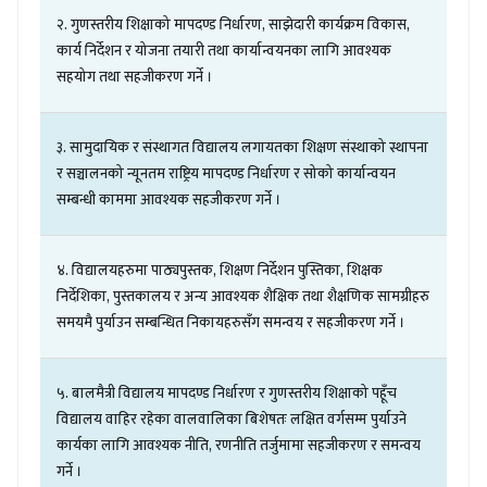
२
.
गुणस्तरीय
शिक्षाको
मापदण्ड
निर्धारण
,
साझेदारी
कार्यक्रम
विकास
,
कार्य
निर्देशन
र
योजना
तयारी
तथा
कार्यान्वयनका
लागि
आवश्यक
सहयोग
तथा
सहजीकरण
गर्ने
।
३
.
सामुदायिक
र
संस्थागत
विद्यालय
लगायतका
शिक्षण
संस्थाको
स्थापना
र
सञ्चालनको
न्यूनतम
राष्ट्रिय
मापदण्ड
निर्धारण
र
सोको
कार्यान्वयन
सम्बन्धी
काममा
आवश्यक
सहजीकरण
गर्ने
।
४
.
विद्यालयहरुमा
पाठ्यपुस्तक
,
शिक्षण
निर्देशन
पुस्तिका
,
शिक्षक
निर्देशिका
,
पुस्तकालय
र
अन्य
आवश्यक
शैक्षिक
तथा
शैक्षणिक
सामग्रीहरु
समयमै
पुर्याउन
सम्बन्धित
निकायहरुसँग
समन्वय
र
सहजीकरण
गर्ने
।
५
.
बालमैत्री
विद्यालय
मापदण्ड
निर्धारण
र
गुणस्तरीय
शिक्षाको
पहूँच
विद्यालय
वाहिर
रहेका
वालवालिका
बिशेषतः
लक्षित
वर्गसम्म
पुर्
याउने
कार्यका
लागि
आवश्यक
नीति
,
रणनीति
तर्जुमामा
सहजीकरण
र
समन्वय
गर्ने
।