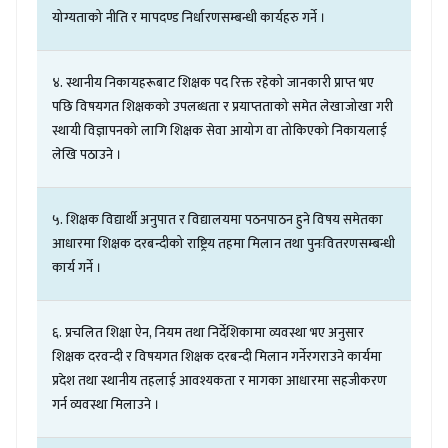
योग्यताको
नीति
र
मापदण्ड
निर्धारणसम्बन्धी
कार्यहरु
गर्ने
।
४
.
स्थानीय
निकायहरूबाट
शिक्षक
पद
रिक्त
रहेको
जानकारी
प्राप्त
भए
पछि
विषयगत
शिक्षकको
उपलब्धता
र
प्रयाप्तताको
समेत
लेखाजोखा
गरी
स्थायी
विज्ञापनको
लागि
शिक्षक
सेवा
आयोग
वा
तोकिएको
निकायलाई
लेखि
पठाउने
।
५
.
शिक्षक
विद्यार्थी
अनुपात
र
विद्यालयमा
पठनपाठन
हुने
विषय
समेतका
आधारमा
शिक्षक
दरबन्दीको
राष्ट्रिय
तहमा
मिलान
तथा
पुनःवितरणसम्बन्धी
कार्य
गर्ने
।
६
.
प्रचलित
शिक्षा
ऐन
,
नियम
तथा
निर्देशिकामा
व्यवस्था
भए
अनुसार
शिक्षक
दरवन्दी
र
विषयगत
शिक्षक
दरबन्दी
मिलान
गर्नेरगराउने
कार्यमा
प्रदेश
तथा
स्थानीय
तहलाई
आवश्यकता
र
मागका
आधारमा
सहजीकरण
गर्न
व्यवस्था
मिलाउने
।