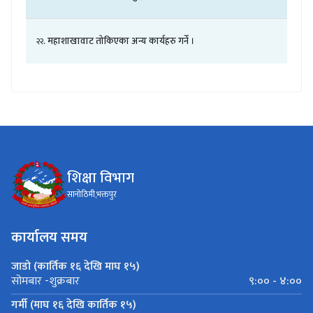
.
महाशाखावाट
तोकिएका
अन्य
कार्यहरु
गर्ने
।
२२
शिक्षा विभाग
सानोठिमी,भक्तपुर
कार्यालय समय
जाडो (कार्तिक १६ देखि माघ १५)
९:०० - ४:००
सोमबार -शुक्रबार
गर्मी (माघ १६ देखि कार्तिक १५)