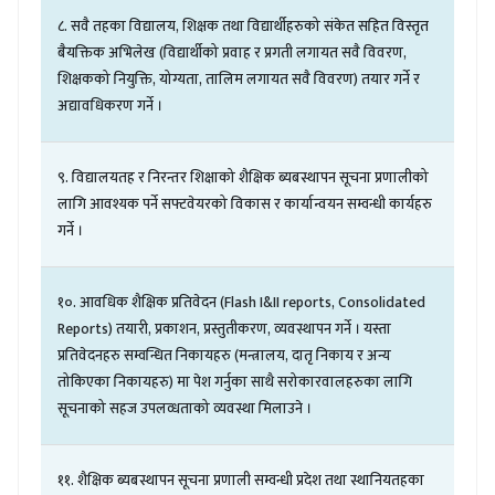
८
.
सवै
तहका
विद्यालय
,
शिक्षक
तथा
विद्यार्थीहरुको
संकेत
सहित
विस्तृत
बैयक्तिक
अभिलेख
(
विद्यार्थीको
प्रवाह
र
प्रगती
लगायत
सवै
विवरण
,
शिक्षकको
नियुक्ति
,
योग्यता
,
तालिम
लगायत
सवै
विवरण
)
तयार
गर्ने
र
अद्यावधिकरण
गर्ने
।
९
.
विद्यालयतह
र
निरन्तर
शिक्षाको
शैक्षिक
ब्यबस्थापन
सूचना
प्रणालीको
लागि
आवश्यक
पर्ने
सफ्टवेयरको
विकास
र
कार्यान्वयन
सम्वन्धी
कार्यहरु
गर्ने
।
१०
.
आवधिक
शैक्षिक
प्रतिवेदन
(
Flash I&II reports, Consolidated
Reports)
तयारी
,
प्रकाशन
,
प्रस्तुतीकरण
,
व्यवस्थापन
गर्ने
।
यस्ता
प्रतिवेदनहरु
सम्वन्धित
निकायहरु
(
मन्त्रालय
,
दातृ
निकाय
र
अन्य
तोकिएका
निकायहरु
)
मा
पेश
गर्नुका
साथै
सरोकारवालहरुका
लागि
सूचनाको
सहज
उपलव्धताको
व्यवस्था
मिलाउने
।
११
.
शैक्षिक
ब्यबस्थापन
सूचना
प्रणाली
सम्वन्धी
प्रदेश
तथा
स्थानियतहका