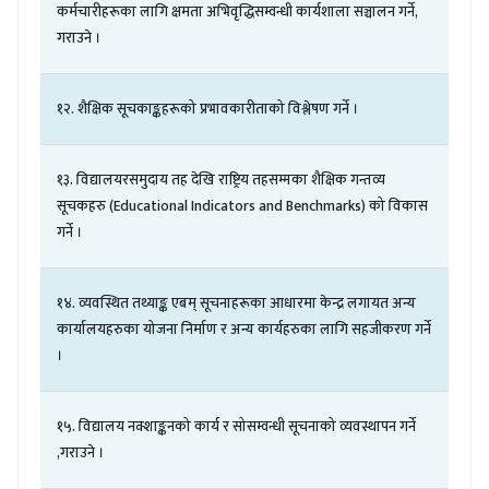
कर्मचारीहरूका
लागि
क्षमता
अभिवृद्धिसम्वन्धी
कार्यशाला
सञ्चालन
गर्ने
,
गराउने
।
१२
.
शैक्षिक
सूचकाङ्कहरूको
प्रभावकारीताको
विश्लेषण
गर्ने
।
१३
.
विद्यालयरसमुदाय
तह
देखि
राष्ट्रिय
तहसम्मका
शैक्षिक
गन्तव्य
सूचकहरु
(
Educational Indicators
and Benchmarks)
को
विकास
गर्ने
।
१४
.
व्यवस्थित
तथ्याङ्क
एबम्
सूचनाहरूका
आधारमा
केन्द्र
लगायत
अन्य
कार्यालयहरुका
योजना
निर्माण
र
अन्य
कार्यहरुका
लागि
सहजीकरण
गर्ने
।
१५
.
विद्यालय
नक्शाङ्कनको
कार्य
र
सोसम्वन्धी
सूचनाको
व्यवस्थापन
गर्ने
,
गराउने
।