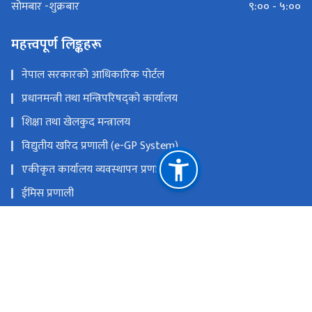
९:०० - ५:००
सोमबार -शुक्रबार
महत्त्वपूर्ण लिङ्कहरू
नेपाल सरकारको आधिकारिक पोर्टल
प्रधानमन्त्री तथा मन्त्रिपरिषद्को कार्यालय
शिक्षा तथा खेलकुद मन्त्रालय
विद्युतीय खरिद प्रणाली (e-GP System)
एकीकृत कार्यालय व्यवस्थापन प्रणाली
ईमिस प्रणाली
प्रदेश तथा स्थानीय तह समन्वय कक्ष (Toll-Free Number :
16600154555)
प्रदेश तथा स्थानीय तह समन्वय कक्ष (Telephone 016634179)
राष्ट्रिय प्राकृतिक स्रोत तथा वित्त आयोग