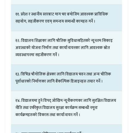
११
.
प्रदेश
र
स्थानीय
स्तरबाट
माग
भए
बमोजिम
आवश्यक
प्राविधिक
सहयोग
,
सहजीकरण
एवम्
समन्वय
सम्वन्धी
कामहरु
गर्ने
।
१२
.
विद्यालय
शिक्षाका
लागि
भौतिक
सुविधासहितको
न्यूनतम
सिकाइ
अवस्थाको
योजना
निर्माण
तथा
कार्यान्वयनका
लागि
आवश्यक
स्रोत
व्यवस्थापनमा
सहजीकरण
गर्ने
।
१३
.
विभिन्न
भौगोलिक
क्षेत्रका
लागि
विद्यालय
भवन
तथा
अन्य
भौतिक
पूर्वाधारको
निर्माणका
लागि
बैकल्पिक
डिजाइनहरु
तयार
गर्ने
।
१४
.
विद्यालयमा
हुने
विपद्
जोखिम
न्यूनीकरणका
लागि
सुरक्षित
विद्यालय
नीति
तथा
एकीकृत
विद्यालय
सुरक्षा
कार्यक्रम
सम्बन्धी
नमूना
कार्यक्रमहरुको
विकास
तथा
कार्यान्वयन
गर्ने
।