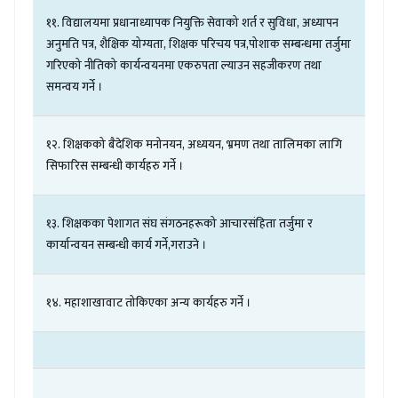
११
.
विद्यालयमा
प्रधानाध्यापक
नियुक्ति
सेवाको
शर्त
र
सुविधा
,
अध्यापन
अनुमति
पत्र
,
शैक्षिक
योग्यता
,
शिक्षक
परिचय
पत्र
,
पोशाक
सम्बन्धमा
तर्जुमा
गरिएको
नीतिको
कार्यन्वयनमा
एकरुपता
ल्याउन
सहजीकरण
तथा
समन्वय
गर्ने
।
१२
.
शिक्षकको
बैदेशिक
मनोनयन
,
अध्ययन
,
भ्रमण
तथा
तालिमका
लागि
सिफारिस
सम्बन्धी
कार्यहरु
गर्ने
।
१३
.
शिक्षकका
पेशागत
संघ
संगठनहरूको
आचारसंहिता
तर्जुमा
र
कार्यान्वयन
सम्बन्धी
कार्य
गर्ने
,
गराउने
।
१४
.
महाशाखावाट
तोकिएका
अन्य
कार्यहरु
गर्ने
।