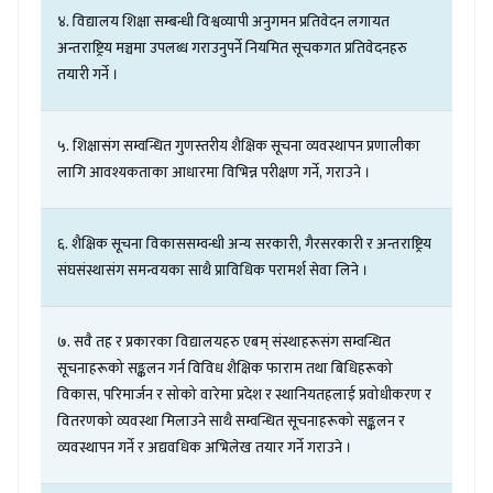
४
.
विद्यालय
शिक्षा
सम्बन्धी
विश्वव्यापी
अनुगमन
प्रतिवेदन
लगायत
अन्तराष्ट्रिय
मञ्चमा
उपलब्ध
गराउनुपर्ने
नियमित
सूचकगत
प्रतिवेदनहरु
तयारी
गर्ने
।
५
.
शिक्षासंग
सम्वन्धित
गुणस्तरीय
शैक्षिक
सूचना
व्यवस्थापन
प्रणालीका
लागि
आवश्यकताका
आधारमा
विभिन्न
परीक्षण
गर्ने
,
गराउने
।
६
.
शैक्षिक
सूचना
विकाससम्वन्धी
अन्य
सरकारी
,
गैरसरकारी
र
अन्तराष्ट्रिय
संघसंस्थासंग
समन्वयका
साथै
प्राविधिक
परामर्श
सेवा
लिने
।
७
.
सवै
तह
र
प्रकारका
विद्यालयहरु
एबम्
संस्थाहरूसंग
सम्वन्धित
सूचनाहरूको
सङ्कलन
गर्न
विविध
शैक्षिक
फाराम
तथा
बिधिहरूको
विकास
,
परिमार्जन
र
सोको
वारेमा
प्रदेश
र
स्थानियतहलाई
प्रवोधीकरण
र
वितरणको
व्यवस्था
मिलाउने
साथै
सम्वन्धित
सूचनाहरूको
सङ्कलन
र
व्यवस्थापन
गर्ने
र
अद्यवधिक
अभिलेख
तयार
गर्ने
गराउने
।