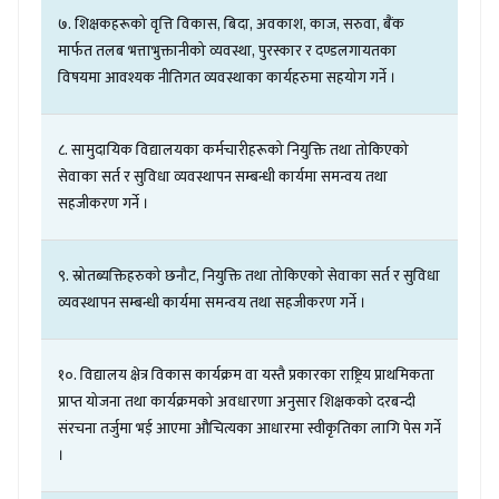
७
.
शिक्षकहरूको
वृत्ति
विकास
,
बिदा
,
अवकाश
,
काज
,
सरुवा
,
बैंक
मार्फत
तलब
भत्ताभुक्तानीको
व्यवस्था
,
पुरस्कार
र
दण्डलगायतका
विषयमा
आवश्यक
नीतिगत
व्यवस्थाका
कार्यहरुमा
सहयोग
गर्ने
।
८
.
सामुदायिक
विद्यालयका
कर्मचारीहरूको
नियुक्ति
तथा
तोकिएको
सेवाका
सर्त
र
सुविधा
व्यवस्थापन
सम्बन्धी
कार्यमा
समन्वय
तथा
सहजीकरण
गर्ने
।
९
.
स्रोतब्यक्तिहरुको
छनौट
,
नियुक्ति
तथा
तोकिएको
सेवाका
सर्त
र
सुविधा
व्यवस्थापन
सम्बन्धी
कार्यमा
समन्वय
तथा
सहजीकरण
गर्ने
।
१०
.
विद्यालय
क्षेत्र
विकास
कार्यक्रम
वा
यस्तै
प्रकारका
राष्ट्रिय
प्राथमिकता
प्राप्त
योजना
तथा
कार्यक्रमको
अवधारणा
अनुसार
शिक्षकको
दरबन्दी
संरचना
तर्जुमा
भई
आएमा
औचित्यका
आधारमा
स्वीकृतिका
लागि
पेस
गर्ने
।