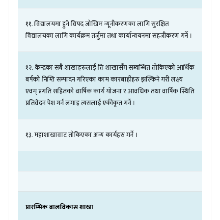
११
.
विद्यालयमा
हुने
विपद
जोखिम
न्यूनीकरणका
लागि
सुरक्षित
विद्यालयका
लागि
कार्यक्रम
तर्जुमा
तथा
कार्यान्वयनमा
सहजीकरण
गर्ने
।
१२
.
केन्द्रका
सबै
शाखाहरुलाई
ति
शाखासँग
सम्वन्धित
तोकिएको
आर्थिक
बर्षको
निम्ति
सम्पादन
गरिएका
काम
कारबाहीहरु
झल्किने
गरी
लक्ष्य
एवम्
प्रगति
सहितको
वार्षिक
कार्य
योजना
र
आवधिक
तथा
वार्षिक
स्थिति
प्रतिवेदन
पेश
गर्न
लगाइ
त्यसलाई
एकीकृत
गर्ने
।
१३
.
महाशाखावाट
तोकिएका
अन्य
कार्यहरु
गर्ने
।
प्रारम्भिक
बालविकास
शाखा