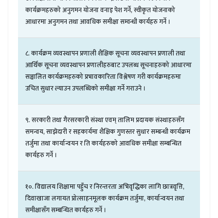
कार्यक्रमहरुको
अनुगमन
योजना
वनाइ
पेश
गर्ने
,
स्वीकृत
योजनाको
आधारमा
अनुगमन
तथा
आवधिक
समीक्षा
सम्वन्धी
कार्यहरु
गर्ने
।
८
.
कार्यक्रम
व्यवस्थापन
प्रणाली
शैक्षिक
सूचना
व्यवस्थापन
प्रणाली
तथा
आर्थिक
सूचना
व्यवस्थापन
प्रणालीहरुबाट
उपलब्ध
सूचनाहरुको
आधारमा
सञ्चालित
कार्यक्रमहरुको
प्रभावकारिता
विश्लेषण
गरी
कार्यक्रमहरुमा
उचित
सुधार
ल्याउन
उपलब्धिको
समीक्षा
गर्ने
गराउने
।
९
.
सरकारी
तथा
गैरसरकारी
संस्था
एवम्
तालिम
प्रदायक
संस्थाहरुसँग
समन्वय
,
साझेदारी
र
सहकार्यमा
शैक्षिक
गुणस्तर
सुधार
सम्बन्धी
कार्यक्रम
तर्जुमा
तथा
कार्यान्वयन
र
ति
कार्यहरुको
आवधिक
समीक्षा
सम्बन्धित
कार्यहरु
गर्ने
।
१०
.
विद्यालय
शिक्षामा
पहुँच
र
निरन्तरता
अभिवृद्धिका
लागि
छात्रवृत्ति
,
दिवाखाजा
लगायत
प्रोत्साहनमूलक
कार्यक्रम
तर्जुमा
,
कार्यान्वयन
तथा
समीक्षासँग
सम्बन्धित
कार्यहरु
गर्ने
।