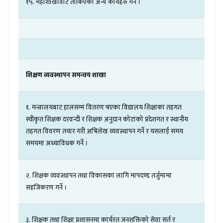
१५
.
महाशाखावाट
तोकिएका
अन्य
कार्यहरु
गर्ने
।
शिक्षण
व्यवस्थापन
समन्वय
शाखा
१
.
मन्त्रालयबाट
हालसम्म
वितरण
भएका
विद्यालय
शिक्षाका
तहगत
स्वीकृत
शिक्षक
दरवन्दी
र
शिक्षक
अनुदान
कोटाको
प्रदेशगत
र
स्थानीय
तहगत
विवरण
तयार
गरी
अभिलेख
व्यवस्थापन
गर्ने
र
यसलाई
समय
समयमा
अध्याविधक
गर्ने
।
२
.
शिक्षक
व्यवस्थापन
तथा
विकासका
लागि
मापदण्ड
तर्जुमामा
सहजिकरण
गर्ने
।
३
.
शिक्षक
तथा
शिक्षा
प्रशासनमा
कार्यरत
जनशक्तिको
सेवा
सर्त
र