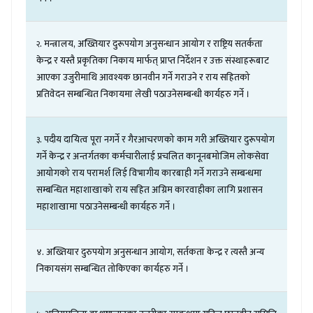
.
मन्त्रालय
,
अख्तियार
दुरूपयोग
अनुसन्धान
आयोग
र
राष्ट्रिय
सतर्कता
२
केन्द्र
र
यस्तै
प्रकृतिका
निकाय
मार्फत्
प्राप्त
निर्देशन
र
उक्त
संस्थाहरूबाट
आएका
उजुरीमाथि
आवश्यक
छानवीन
गर्ने
गराउने
र
राय
सहितको
प्रतिवेदन
सम्बन्धित
निकायमा
लेखी
पठाउनेसम्बन्धी
कार्यहरु
गर्ने
।
.
पदीय
दायित्व
पूरा
नगर्ने
र
गैरआचरणको
काम
गरी
अख्तियार
दुरूपयोग
३
गर्ने
केन्द्र
र
अन्तर्गतका
कर्मचारीलाई
प्रचलित
कानूनबमोजिम
लोकसेवा
आयोगको
राय
परामर्श
लिई
विभागीय
कारबाही
गर्ने
गराउने
सम्बन्धमा
सम्बन्धित
महाशाखाको
राय
सहित
अग्रिम
कारवाहीका
लागि
प्रशासन
महाशाखामा
पठाउनेसम्बन्धी
कार्यहरु
गर्ने
।
.
अख्तियार
दुरुपयोग
अनुसन्धान
आयोग
,
सर्तकता
केन्द्र
र
त्यस्तै
अन्य
४
निकायसंग
सम्बन्धित
तोकिएका
कार्यहरु
गर्ने
।