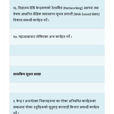
१६
.
विद्यालय
देखि
केन्द्रसम्मको
नेटवर्किङ
(
Networking)
स्थापना
तथा
वेभमा
आधारित
शैक्षिक
व्यवस्थापन
सूचना
प्रणाली
(
Web based EMIS)
विकास
सम्वन्धी
कार्यहरु
गर्ने
।
१७
.
महाशाखावाट
तोकिएका
अन्य
कार्यहरु
गर्ने
।
शासकिय
सुधार
शाखा
१
.
केन्द्र
र
अन्तर्गतका
निकायहरूमा
भए
गरेका
अनियमित
कार्यहरूका
सम्बन्धमा
परेका
उजुरीहरूको
सुनुवाइ
कारवाही
किनारा
सम्वन्धी
कार्यहरु
गर्ने
।