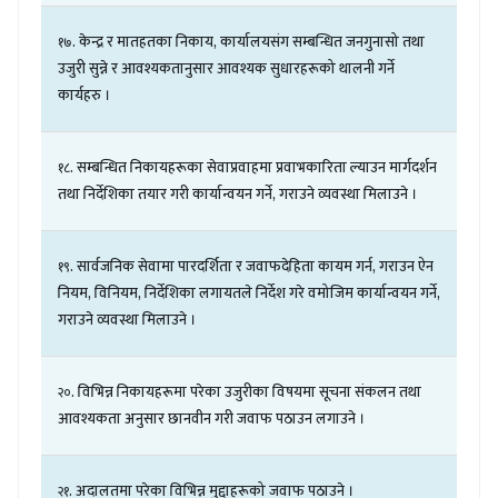
.
केन्द्र
र
मातहतका
निकाय
,
कार्यालयसंग
सम्बन्धित
जनगुनासो
तथा
१७
उजुरी
सुन्ने
र
आवश्यकतानुसार
आवश्यक
सुधारहरूको
थालनी
गर्ने
कार्यहरु
।
.
सम्बन्धित
निकायहरूका
सेवाप्रवाहमा
प्रवाभकारिता
ल्याउन
मार्गदर्शन
१८
तथा
निर्देशिका
तयार
गरी
कार्यान्वयन
गर्ने
,
गराउने
व्यवस्था
मिलाउने
।
.
सार्वजनिक
सेवामा
पारदर्शिता
र
जवाफदेहिता
कायम
गर्न
,
गराउन
ऐन
१९
नियम
,
विनियम
,
निर्देशिका
लगायतले
निर्देश
गरे
वमोजिम
कार्यान्वयन
गर्ने
,
गराउने
व्यवस्था
मिलाउने
।
.
विभिन्न
निकायहरूमा
परेका
उजुरीका
विषयमा
सूचना
संकलन
तथा
२०
आवश्यकता
अनुसार
छानवीन
गरी
जवाफ
पठाउन
लगाउने
।
.
अदालतमा
परेका
विभिन्न
मुद्दाहरूको
जवाफ
पठाउने
।
२१