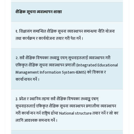
शैक्षिक
सूचना
व्यवस्थापन
शाखा
१
.
शिक्षासंग
सम्वन्धित
शैक्षिक
सूचना
व्यवस्थापन
सम्वन्धमा
नीति
योजना
तथा
कार्यक्रम
र
कार्ययोजना
तयार
गरी
पेश
गर्ने
।
२
.
सवै
शैक्षिक
विषयका
तथ्याङ्क
एवम्
सूचनाहरुलाई
व्यवस्थापन
गरी
एकिकृत
शैक्षिक
सूचना
व्यवस्थापन
प्रणाली
(
Integrated Educational
Management Information
System-IEMIS)
को
विकास
र
कार्यान्वयन
गर्ने
।
३
.
प्रदेश
र
स्थानिय
तहमा
सवै
शैक्षिक
विषयका
तथ्याङ्क
एबम्
सूचनाहरुलाई
एकिकृत
शैक्षिक
सूचना
व्यवस्थापन
प्रणालीमा
व्यवस्थापन
गरी
कार्यान्यन
गर्न
राष्ट्रिय
ढाँचा
National structure
तयार
गर्ने
र
सो
का
लागि
आवश्यक
समन्वय
गर्ने
।