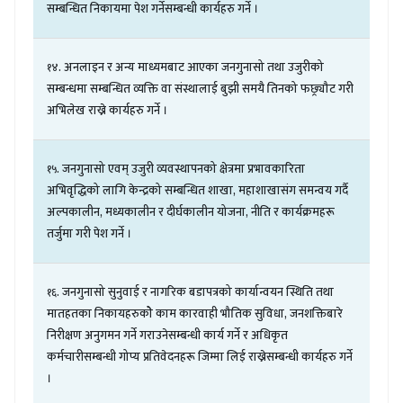
सम्बन्धित
निकायमा
पेश
गर्नेसम्बन्धी
कार्यहरु
गर्ने
।
.
अनलाइन
र
अन्य
माध्यमबाट
आएका
जनगुनासो
तथा
उजुरीको
१४
सम्बन्धमा
सम्बन्धित
व्यक्ति
वा
संस्थालाई
बुझी
समयै
तिनको
फछ्र्यौट
गरी
अभिलेख
राख्ने
कार्यहरु
गर्ने
।
.
जनगुनासो
एवम्
उजुरी
व्यवस्थापनको
क्षेत्रमा
प्रभावकारिता
१५
अभिवृद्धिको
लागि
केन्द्रको
सम्बन्धित
शाखा
,
महाशाखासंग
समन्वय
गर्दै
अल्पकालीन
,
मध्यकालीन
र
दीर्घकालीन
योजना
,
नीति
र
कार्यक्रमहरू
तर्जुमा
गरी
पेश
गर्ने
।
.
जनगुनासो
सुनुवाई
र
नागरिक
बडापत्रको
कार्यान्वयन
स्थिति
तथा
१६
मातहतका
निकायहरुकोे
काम
कारवाही
भौतिक
सुविधा
,
जनशक्तिबारे
निरीक्षण
अनुगमन
गर्ने
गराउनेसम्बन्धी
कार्य
गर्ने
र
अधिकृत
कर्मचारीसम्बन्धी
गोप्य
प्रतिवेदनहरू
जिम्मा
लिई
राख्नेसम्बन्धी
कार्यहरु
गर्ने
।