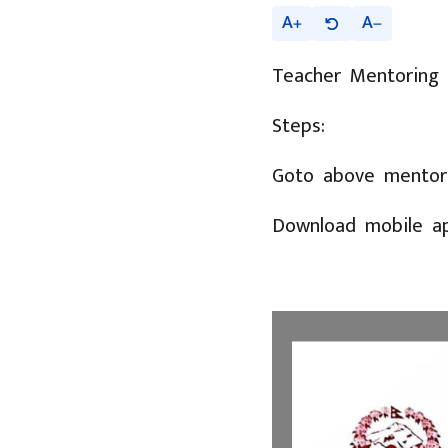
A
A
Teacher Mentoring
Steps:
Goto above mentori
Download mobile a