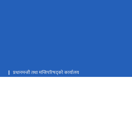
प्रधानमन्त्री तथा मन्त्रिपरिषद्को कार्यालय
विद्युतीय खरिद प्रणाली (e-GP System)
ईमिस प्रणाली
प्रदेश तथा स्थानीय तह समन्वय कक्ष (Telephone 016634179)