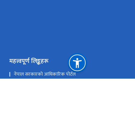
महत्त्वपूर्ण लिङ्कहरू
नेपाल सरकारको आधिकारिक पोर्टल
शिक्षा तथा खेलकुद मन्त्रालय
एकीकृत कार्यालय व्यवस्थापन प्रणाली
प्रदेश तथा स्थानीय तह समन्वय कक्ष (Toll-Free Number :
16600154555)
राष्ट्रिय प्राकृतिक स्रोत तथा वित्त आयोग