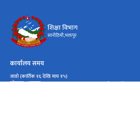
शिक्षा विभाग
सानोठिमी,भक्तपुर
कार्यालय समय
जाडो (कार्तिक १६ देखि माघ १५)
९:०० - ४:००
सोमबार -शुक्रबार
गर्मी (माघ १६ देखि कार्तिक १५)
९:०० - ५:००
सोमबार -शुक्रबार