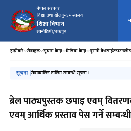
नेपाल सरकार
शिक्षा तथा खेलकुद मन्त्रालय
मुख्य न
म
शिक्षा विभाग
सानोठिमी,भक्तपुर
हाम्रोबारे
सेवाहरू
सूचना केन्द्र
मिडिया केन्द्र
पुरानो वेभसाईट
डाउनलोड
मुख्य नेभिगेसनमा जानुहोस्
सूचना
विद्यार्थी विवरण सत्यापन गर्ने सम्बन्धमा ।
सूची दर्ता गराउने सम्बन्धि सूचना ।
सेवाकालिन तालिम सम्बन्धी सूचना ।
नपुग तलब भत्ता सम्बन्धमा ।
मनसुनजन्य विपद्को क्षति न्यूनीकरण तथा पुनर्लाभका लागि आव
ब्रेल पाठ्यपुस्तक छपाइ एवम् वितरणक
एवम् आर्थिक प्रस्ताव पेस गर्ने सम्बन्