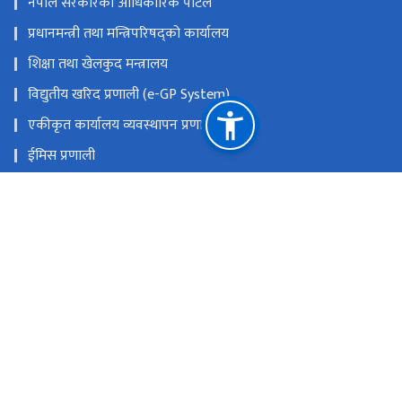
नेपाल सरकारको आधिकारिक पोर्टल
प्रधानमन्त्री तथा मन्त्रिपरिषद्को कार्यालय
शिक्षा तथा खेलकुद मन्त्रालय
विद्युतीय खरिद प्रणाली (e-GP System)
एकीकृत कार्यालय व्यवस्थापन प्रणाली
ईमिस प्रणाली
प्रदेश तथा स्थानीय तह समन्वय कक्ष (Toll-Free Number :
16600154555)
प्रदेश तथा स्थानीय तह समन्वय कक्ष (Telephone 016634179)
राष्ट्रिय प्राकृतिक स्रोत तथा वित्त आयोग
सानोठिमी,भक्तपुर
info@cehrd.gov.np
९७७-१-६६३१९७२