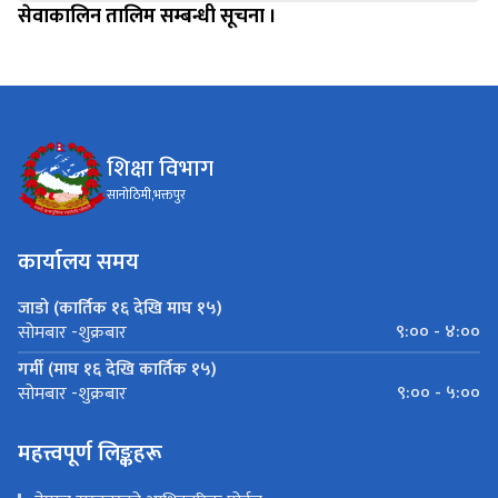
सेवाकालिन तालिम सम्बन्धी सूचना ।
शिक्षा विभाग
सानोठिमी,भक्तपुर
कार्यालय समय
जाडो (कार्तिक १६ देखि माघ १५)
९:०० - ४:००
सोमबार -शुक्रबार
गर्मी (माघ १६ देखि कार्तिक १५)
९:०० - ५:००
सोमबार -शुक्रबार
महत्त्वपूर्ण लिङ्कहरू