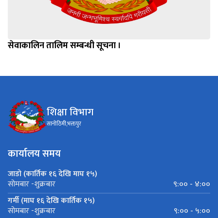
सेवाकालिन तालिम सम्बन्धी सूचना ।
शिक्षा विभाग
सानोठिमी,भक्तपुर
कार्यालय समय
जाडो (कार्तिक १६ देखि माघ १५)
९:०० - ४:००
सोमबार -शुक्रबार
गर्मी (माघ १६ देखि कार्तिक १५)
९:०० - ५:००
सोमबार -शुक्रबार