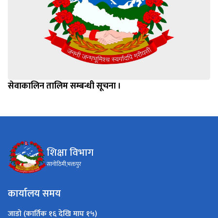
सेवाकालिन तालिम सम्बन्धी सूचना ।
शिक्षा विभाग
सानोठिमी,भक्तपुर
कार्यालय समय
जाडो (कार्तिक १६ देखि माघ १५)