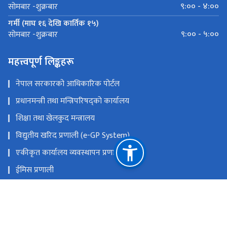
९:०० - ४:००
सोमबार -शुक्रबार
गर्मी (माघ १६ देखि कार्तिक १५)
९:०० - ५:००
सोमबार -शुक्रबार
महत्त्वपूर्ण लिङ्कहरू
नेपाल सरकारको आधिकारिक पोर्टल
प्रधानमन्त्री तथा मन्त्रिपरिषद्को कार्यालय
शिक्षा तथा खेलकुद मन्त्रालय
विद्युतीय खरिद प्रणाली (e-GP System)
एकीकृत कार्यालय व्यवस्थापन प्रणाली
ईमिस प्रणाली
प्रदेश तथा स्थानीय तह समन्वय कक्ष (Toll-Free Number :
16600154555)
प्रदेश तथा स्थानीय तह समन्वय कक्ष (Telephone 016634179)