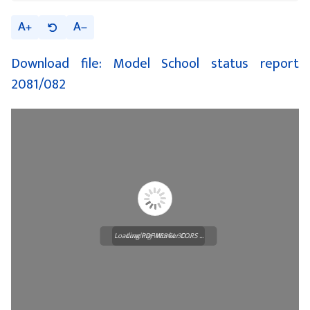
A
A
Download file: Model School status report
2081/082
Loading PDF Worker CORS ...
Loading WEBGL 3D ...