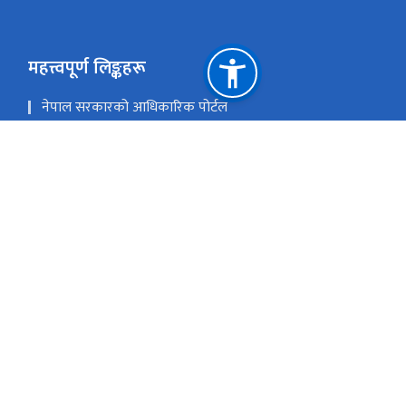
महत्त्वपूर्ण लिङ्कहरू
नेपाल सरकारको आधिकारिक पोर्टल
शिक्षा तथा खेलकुद मन्त्रालय
एकीकृत कार्यालय व्यवस्थापन प्रणाली
प्रदेश तथा स्थानीय तह समन्वय कक्ष (Toll-Free Number :
16600154555)
राष्ट्रिय प्राकृतिक स्रोत तथा वित्त आयोग