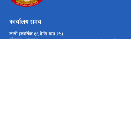
कार्यालय समय
जाडो (कार्तिक १६ देखि माघ १५)
९:०० - ४:००
सोमबार -शुक्रबार
गर्मी (माघ १६ देखि कार्तिक १५)
९:०० - ५:००
सोमबार -शुक्रबार