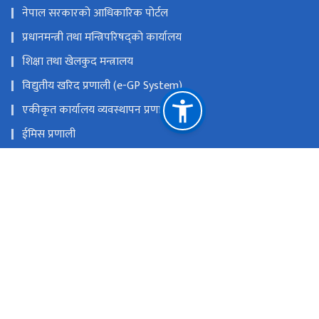
नेपाल सरकारको आधिकारिक पोर्टल
प्रधानमन्त्री तथा मन्त्रिपरिषद्को कार्यालय
शिक्षा तथा खेलकुद मन्त्रालय
विद्युतीय खरिद प्रणाली (e-GP System)
एकीकृत कार्यालय व्यवस्थापन प्रणाली
ईमिस प्रणाली
प्रदेश तथा स्थानीय तह समन्वय कक्ष (Toll-Free Number :
16600154555)
प्रदेश तथा स्थानीय तह समन्वय कक्ष (Telephone 016634179)
राष्ट्रिय प्राकृतिक स्रोत तथा वित्त आयोग
सानोठिमी,भक्तपुर
info@cehrd.gov.np
९७७-१-६६३१९७२