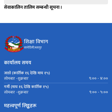
सेवाकालिन तालिम सम्बन्धी सूचना ।
शिक्षा विभाग
सानोठिमी,भक्तपुर
कार्यालय समय
जाडो (कार्तिक १६ देखि माघ १५)
९:०० - ४:००
सोमबार -शुक्रबार
गर्मी (माघ १६ देखि कार्तिक १५)
९:०० - ५:००
सोमबार -शुक्रबार
महत्त्वपूर्ण लिङ्कहरू