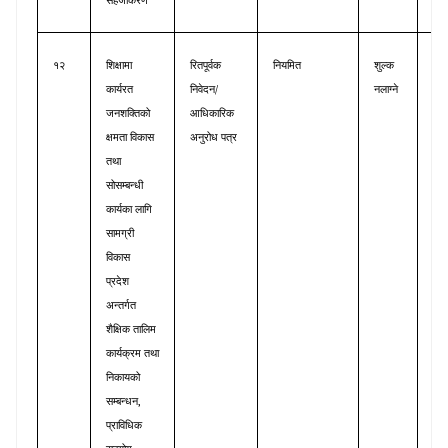
सहजीकरण
शैक्
१२
शिक्षामा
रितपूर्वक
नियमित
शुल्क
व्य
/
कार्यरत
निवेदन
नलाग्ने
ता
जनशक्तिको
आधिकारिक
क्षमता
विकास
अनुरोध
पत्र
तथा
सोसम्बन्धी
कार्यका
लागि
सामग्री
विकास
प्रदेश
अन्तर्गत
शैक्षिक
तालिम
कार्यक्रम
तथा
निकायको
,
सम्बन्धन
प्राविधिक