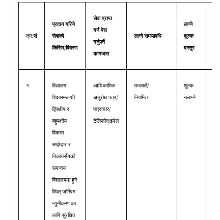
सेवा
प्राप्त
प्रदान
गरिने
लाग्ने
गर्न
पेस
सेवा
.
क्र
सं
सेवाको
लाग्ने
समयावधि
शुल्क
गर्नुपर्ने
गर्ने
/
किसिम
विवरण
दस्तुर
कागजात
/
१
विद्यालय
आधिकारिक
तत्कालै
शुल्क
योज
/
शिक्षासम्बन्धी
अनुरोध
पत्र
नियमित
नलाग्ने
अन
/
द्विपक्षीय
र
पत्राचार
शाख
/
बहुपक्षीय
टेलिफोन
इमेल
विकास
साझेदार
र
निकायसँगको
समन्वय
विद्यालयमा
हुने
विपत्
जोखिम
न्यूनीकरणका
लागि
सुरक्षित