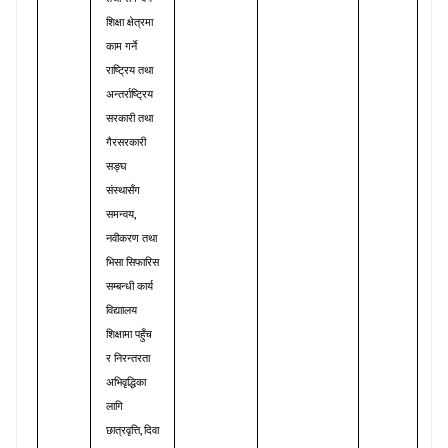
शिक्षा
क्षेत्रमा
काम
गर्ने
राष्ट्रिय
तथा
अन्तर्राष्ट्रिय
सरकारी
तथा
गैरसरकारी
सङ्घ
संस्थासँग
,
समन्वय
नवीकरण
तथा
भिसा
सिफारिस
सम्बन्धी
कार्य
विद्याालय
शिक्षामा
पहुँच
र
निरन्तरता
अभिवृद्धिका
लागि
,
छात्रवृत्ति
दिवा