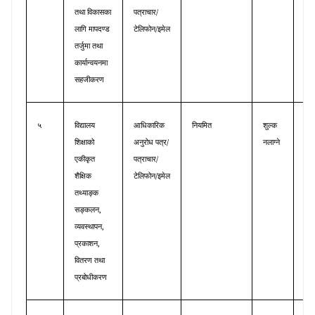
/
तथा
विकासका
पत्राचार
समन
/
लागि
मापदण्ड
टेलिफोन
इमेल
तर्जुमा
तथा
कार्यान्वयनमा
सहजीकरण
५
विद्यालय
आधिकारिक
नियमित
शुल्क
शैक्
/
शिक्षाको
अनुरोध
पत्र
नलाग्ने
सूच
/
एकीकृत
पत्राचार
ब्य
/
शैक्षिक
टेलिफोन
इमेल
शाख
तथ्याङ्क
,
सङ्कलन
,
व्यवस्थापन
,
प्रकाशन
वितरण
तथा
प्रबोधीकरण