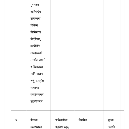
गुणस्तर
अभिवृद्घि
सम्बन्धमा
विभिन्न
किसिमका
,
निर्देशिका
,
कार्यविधि
मापदण्डको
मस्यौदा
तयारी
र
विकासका
लागि
योजना
,
तर्जुमा
स्रोत
व्यवस्था
कार्यान्वयनमा
सहजीकरण
४
शिक्षक
आधिकारिक
नियमित
शुल्क
शिक
/
व्यवस्थापन
अनुरोध
पत्र
नलाग्ने
व्य