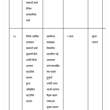
सम्बन्धी
कार्य
दैनिक
प्रशासनिक
कार्य
१५
दैनिक
आर्थिक
सम्बन्धित
१
हप्ता
शुल्क
आर्
प्रशासन
शाखाबाट
नलाग्ने
प्र
सम्बन्धी
कार्य
सिफारिस
भुक्तानी
लिने
प्रमाणित
भई
धरौटी
फिर्ता
आवश्यक
आयकर
कागजातसहित
कट्टीको
पेस
भएको
प्रमाण
हुनुपर्ने
मुल्य
धरौटी
जम्मा
/
अभिवृद्घि
भएको
प्रमाण
कट्टीको
बैङ्क
खाता
,
प्रमाण
नम्बरं
कर
चुक्ता
प्रमाण