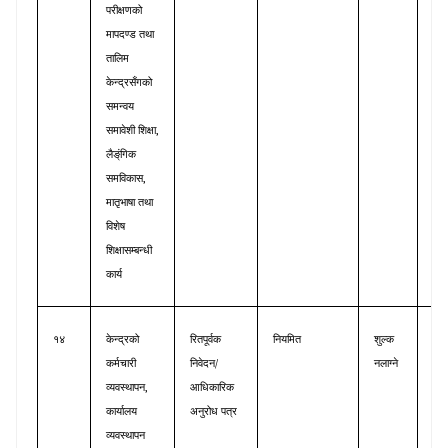
परीक्षणको
मापदण्ड
तथा
तालिम
केन्द्रसँगको
समन्वय
,
समावेशी
शिक्षा
लैङ्ंगिक
,
समविकास
मातृभाषा
तथा
विशेष
शिक्षासम्बन्धी
कार्य
१४
केन्द्रको
रितपूर्वक
नियमित
शुल्क
आन्
/
कर्मचारी
निवेदन
नलाग्ने
प्र
,
व्यवस्थापन
आधिकारिक
कार्यालय
अनुरोध
पत्र
व्यवस्थापन