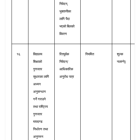
,
निवेदन
भुक्तानीका
लागि
पैदा
भएको
बिलको
विवरण
१६
विद्यालय
रितपूर्वक
नियमित
शुल्क
अनु
]
/
शिक्षाको
निवेदन
नलाग्ने
तथा
गुणस्तर
आधिकारिक
गुण
सुधारका
लागि
अनुरोध
पत्र
सुध
अध्यन
शाख
अनुसन्धान
गर्ने
गराउने
तथा
राष्ट्रिय
गुणस्तर
मापदण्ड
निर्धारण
तथा
अनुगमन