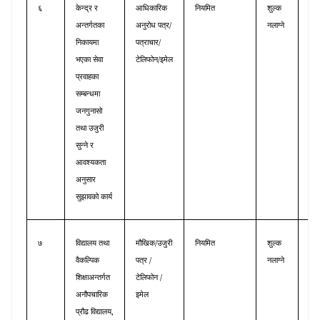
६
केन्द्र
र
आधिकारिक
नियमित
शुल्क
शा
/
अन्तर्गतका
अनुरोध
पत्र
नलाग्ने
सुध
/
निकायमा
पत्राचार
शाख
/
भएका
सेवा
टेलिफोन
इमेल
प्रवाहका
सम्बन्धमा
जनगुनासो
तथा
उजुरी
सुन्ने
र
आवश्यकता
अनुसार
सुझावको
कार्य
/
७
विद्यालय
तथा
मौखिक
उजुरी
नियमित
शुल्क
पाठ
/
वैकल्पिक
पत्र
नलाग्ने
तथा
/
शिक्षाअन्तर्गत
टेलिफोन
साम
अनौपचारिक
इमेल
,
प्रौढ
विद्यालय