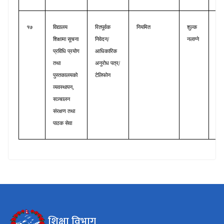
१७
विद्यालय
रितपूर्वक
नियमित
शुल्क
सूच
/
शिक्षामा
सूचना
निवेदन
नलाग्ने
प्रव
प्रविधि
प्रयोग
आधिकारिक
तथा
/
तथा
अनुरोध
पत्र
पुस
पुस्तकालयको
टेलिफोन
,
व्यवस्थापन
सञ्चालन
संरक्षण
तथा
पाठक
सेवा
शिक्षा विभाग