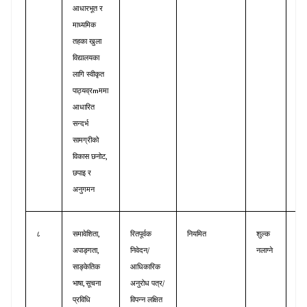
आधारभूत
र
माध्यमिक
तहका
खुला
विद्यालयका
लागि
स्वीकृत
m
पाठ्यव्र
ममा
आधारित
सन्दर्भ
सामग्रीको
,
विकास
छनोट
छपाइ
र
अनुगमन
,
८
समावेशिता
रितपूर्वक
नियमित
शुल्क
समा
,
/
अपाङ्गता
निवेदन
नलाग्ने
शिक्ष
साङ्केतिक
आधिकारिक
,
/
भाषा
सूचना
अनुरोध
पत्र
प्रविधि
विपन्न
लक्षित