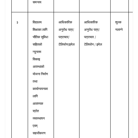
समन्वय
३
विद्यालय
आधिकारिक
आधिकारिक
शुल्क
विद्
/
/
शिक्षाका
लागि
अनुरोध
पत्र
अनुरोध
पत्र
नलाग्ने
शिक्ष
/
/
भौतिक
सुविधा
पत्राचार
पत्राचार
माप
/
/
सहितको
टेलिफोन
इमेल
टेलिफोन
इमेल
निर्
न्यूनतम
सिकाइ
अवस्थाको
योजना
निर्माण
तथा
कार्यान्वयनका
लागि
आवश्यक
स्रोत
व्यवस्थापन
एवम्
सहजीकरण