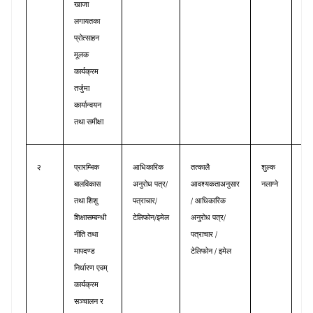
खाजा
लगायतका
प्रोत्साहन
मूलक
कार्यक्रम
तर्जुमा
कार्यान्वयन
तथा
समीक्षा
२
प्रारम्भिक
आधिकारिक
तत्कालै
शुल्क
प्रा
/
बालविकास
अनुरोध
पत्र
आवश्यकताअनुसार
नलाग्ने
बाल
/
/
तथा
शिशु
पत्राचार
आधिकारिक
/
/
शिक्षासम्बन्धी
टेलिफोन
इमेल
अनुरोध
पत्र
/
नीति
तथा
पत्राचार
/
मापदण्ड
टेलिफोन
इमेल
निर्धारण
एवम्
कार्यक्रम
सञ्चालन
र