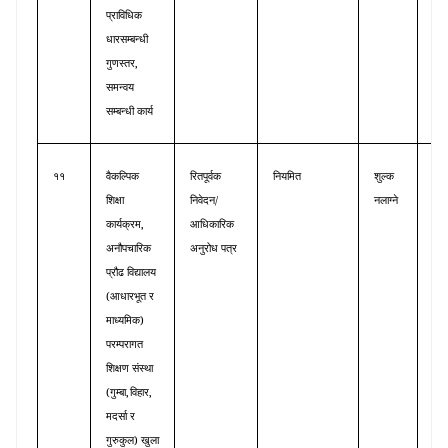
प्राविधिक
धारसम्बन्धी
,
गुणस्तर
समन्वय
सम्बन्धी
कार्य
११
वैकल्पिक
रितपूर्वक
नियमित
शुल्क
औप
/
शिक्षा
निवेदन
नलाग्ने
तथा
,
कार्यक्रम
आधिकारिक
वैक
अनौपचारिक
अनुरोध
पत्र
शिक्ष
प्रौढ
विद्यालय
(
आधारभूत
र
)
माध्यमिक
परम्परागत
शिक्षण
संस्था
,
,
(
गुम्बा
विहार
मदर्सा
र
)
गुरुकुल
खुला