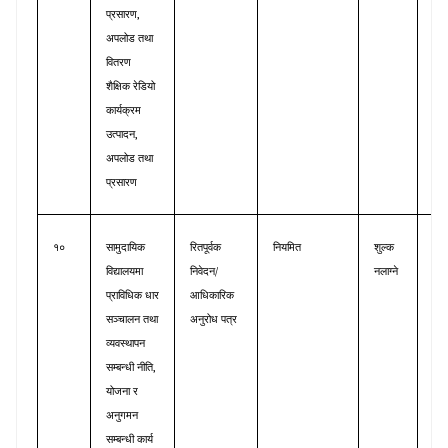
,
प्रसारण
अपलोड
तथा
वितरण
शैक्षिक
रेडियो
कार्यक्रम
,
उत्पादन
अपलोड
तथा
प्रसारण
१०
सामुदायिक
रितपूर्वक
नियमित
शुल्क
शैक्
/
विद्यालयमा
निवेदन
नलाग्ने
प्रव
प्राविधिक
धार
आधिकारिक
सञ्चालन
तथा
अनुरोध
पत्र
व्यवस्थापन
,
सम्बन्धी
नीति
योजना
र
अनुगमन
सम्बन्धी
कार्य