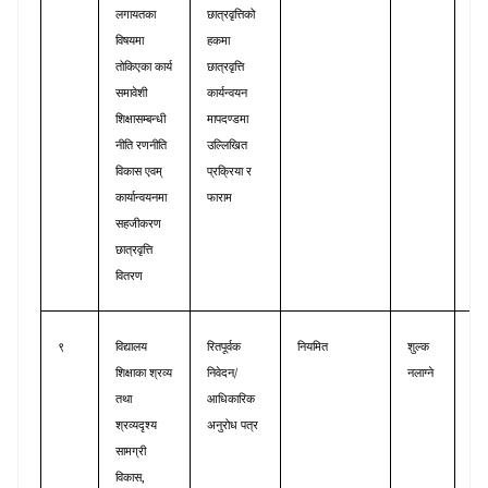
लगायतका
छात्रवृत्तिको
विषयमा
हकमा
तोकिएका
कार्य
छात्रवृत्ति
समावेशी
कार्यन्वयन
शिक्षासम्बन्धी
मापदण्डमा
नीति
रणनीति
उल्लिखित
विकास
एवम्
प्रक्रिया
र
कार्यान्वयनमा
फाराम
सहजीकरण
छात्रवृत्ति
वितरण
९
विद्यालय
रितपूर्वक
नियमित
शुल्क
श्रव
/
शिक्षाका
श्रव्य
निवेदन
नलाग्ने
तथा
आधिकारिक
श्रव्यदृश्य
अनुरोध
पत्र
सामग्री
,
विकास