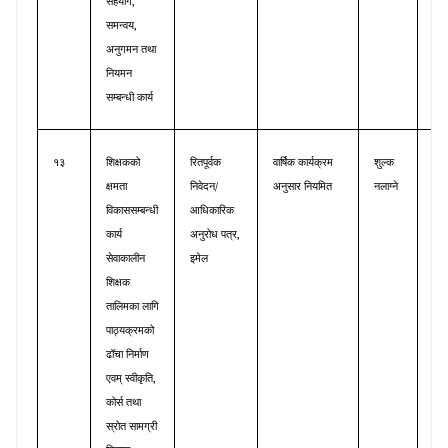
,
सहयोग
,
समन्वय
अनुगमन
तथा
नियमन
सम्बन्धी
कार्य
१३
शिक्षकको
रितपूर्वक
वार्षिक
कार्यक्रम
शुल्क
शिक
/
क्षमता
निवेदन
अनुसार
नियमित
नलाग्ने
ताल
विकाससम्बन्धी
आधिकारिक
,
कार्य
अनुरोध
पत्र
सेवाकालीन
इमेल
शिक्षक
तालिमका
लागि
पाठ्यक्रमको
ढॉचा
निर्माण
,
एवम्
स्वीकृति
कोर्स
तथा
स्रोत
सामग्री